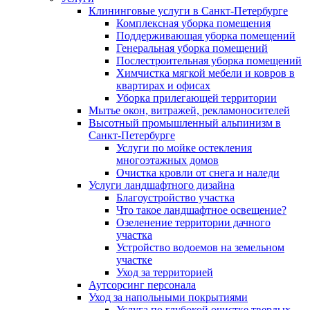
Клининговые услуги в Санкт-Петербурге
Комплексная уборка помещения
Поддерживающая уборка помещений
Генеральная уборка помещений
Послестроительная уборка помещений
Химчистка мягкой мебели и ковров в
квартирах и офисах
Уборка прилегающей территории
Мытье окон, витражей, рекламоносителей
Высотный промышленный альпинизм в
Санкт-Петербурге
Услуги по мойке остекления
многоэтажных домов
Очистка кровли от снега и наледи
Услуги ландшафтного дизайна
Благоустройство участка
Что такое ландшафтное освещение?
Озеленение территории дачного
участка
Устройство водоемов на земельном
участке
Уход за территорией
Аутсорсинг персонала
Уход за напольными покрытиями
Услуга по глубокой очистке твердых