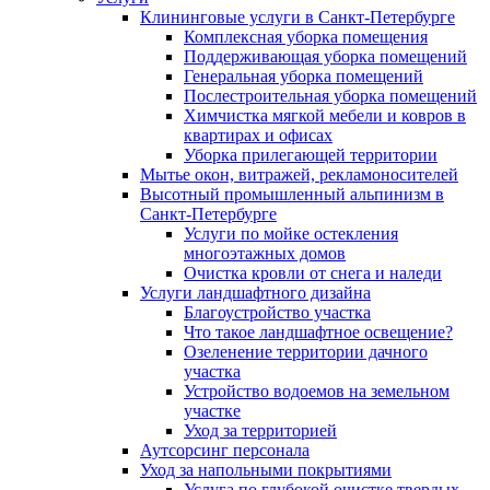
Клининговые услуги в Санкт-Петербурге
Комплексная уборка помещения
Поддерживающая уборка помещений
Генеральная уборка помещений
Послестроительная уборка помещений
Химчистка мягкой мебели и ковров в
квартирах и офисах
Уборка прилегающей территории
Мытье окон, витражей, рекламоносителей
Высотный промышленный альпинизм в
Санкт-Петербурге
Услуги по мойке остекления
многоэтажных домов
Очистка кровли от снега и наледи
Услуги ландшафтного дизайна
Благоустройство участка
Что такое ландшафтное освещение?
Озеленение территории дачного
участка
Устройство водоемов на земельном
участке
Уход за территорией
Аутсорсинг персонала
Уход за напольными покрытиями
Услуга по глубокой очистке твердых