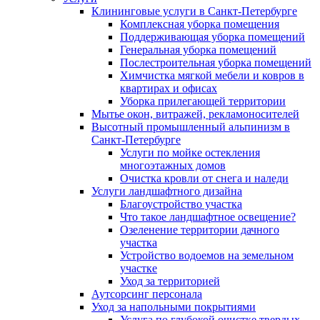
Клининговые услуги в Санкт-Петербурге
Комплексная уборка помещения
Поддерживающая уборка помещений
Генеральная уборка помещений
Послестроительная уборка помещений
Химчистка мягкой мебели и ковров в
квартирах и офисах
Уборка прилегающей территории
Мытье окон, витражей, рекламоносителей
Высотный промышленный альпинизм в
Санкт-Петербурге
Услуги по мойке остекления
многоэтажных домов
Очистка кровли от снега и наледи
Услуги ландшафтного дизайна
Благоустройство участка
Что такое ландшафтное освещение?
Озеленение территории дачного
участка
Устройство водоемов на земельном
участке
Уход за территорией
Аутсорсинг персонала
Уход за напольными покрытиями
Услуга по глубокой очистке твердых